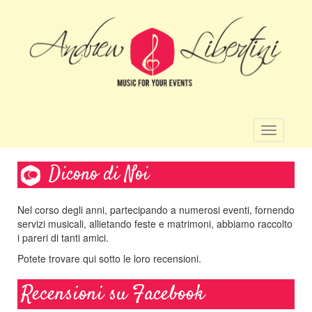
Salta
al
contenuto
principale
Toggle
navigatio
Dicono di Noi
Nel corso degli anni, partecipando a numerosi eventi, fornendo
servizi musicali, allietando feste e matrimoni, abbiamo raccolto
i pareri di tanti amici.
Potete trovare qui sotto le loro recensioni.
Recensioni su Facebook