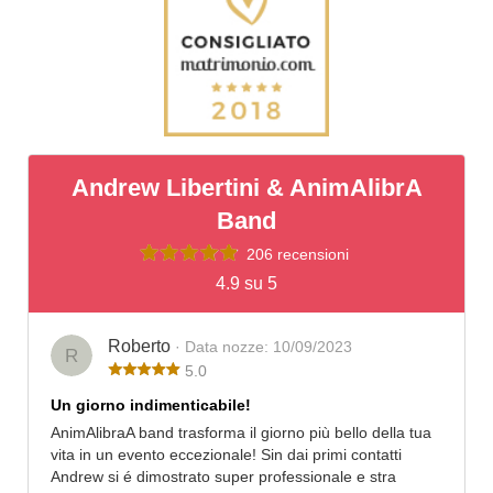
Andrew Libertini & AnimAlibrA
Band
206 recensioni
4.9 su 5
Roberto
· Data nozze: 10/09/2023
R
5.0
Un giorno indimenticabile!
AnimAlibraA band trasforma il giorno più bello della tua
vita in un evento eccezionale! Sin dai primi contatti
Andrew si é dimostrato super professionale e stra