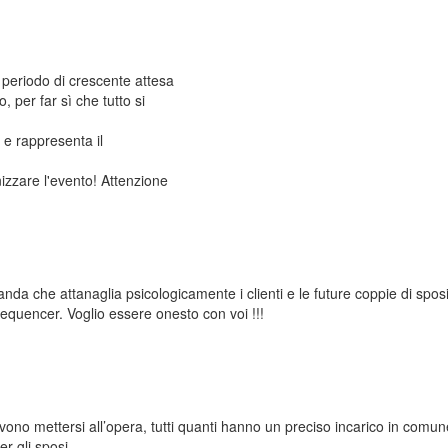
 periodo di crescente attesa
, per far sì che tutto si
 e rappresenta il
izzare l'evento! Attenzione
a che attanaglia psicologicamente i clienti e le future coppie di sposi ,
sequencer. Voglio essere onesto con voi !!!
vono mettersi all’opera, tutti quanti hanno un preciso incarico in comun
r gli sposi.