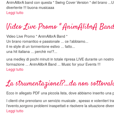
AnimAlibrA band con questa " Swing Cover Version " del brano ...Una 
divertente !!! buona musicaaa
Leggi tutto
su
Lo
Stato
Video Live Promo " AnimAlibrA Band
Sociale
-
Video Live Promo " AnimAlibrA Band "
Una
Un brano romantico e passionale ... ce l'abbiamo...
vita
il re-style di un tormentone estivo ... fatto...
in
una hit italiana ... perchè no!?...
vacanza
(AnimAlibrA
una medley di pochi minuti in totale ripresa LIVE durante un nostro 
band
formazione ... AnimAlibrA Band ... Music for your Events !!!
Swing
Leggi tutto
su
Version)
Video
Live
La strumentazione!?...da non sottovalu
Promo
"
Ecco in allegato PDF una piccola lista, dove abbiamo inserito una 
AnimAlibrA
Band
I clienti che prenotano un servizio musicale , spesso e volentieri t
"
l'evento,sorgono problemi inaspettati e risolvere la situazione dive
Leggi tutto
su