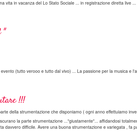
vita in vacanza del Lo Stato Sociale ... in registrazione diretta live ..
 "
evento (tutto verooo e tutto dal vivo) ... La passione per la musica e l'
tare !!!
parte della strumentazione che disponiamo ( ogni anno effettuiamo inves
rascurano la parte strumentazione ..."giustamente"... affidandosi totalm
nta davvero difficile. Avere una buona strumentazione e variegata , fa p