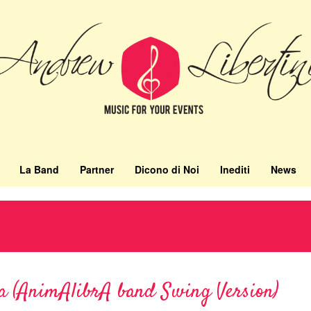
La Band
Partner
Dicono di Noi
Inediti
News
nza (AnimAlibrA band Swing Version)