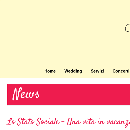
Salta
al
contenuto
principale
Home
Wedding
Servizi
Concerti
News
Lo Stato Sociale - Una vita in vaca