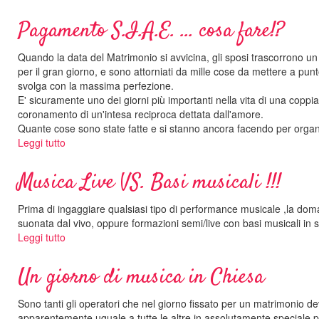
La
strumentazione!?...da
Pagamento S.I.A.E. ... cosa fare!?
non
sottovalutare
Quando la data del Matrimonio si avvicina, gli sposi trascorrono un
!!!
per il gran giorno, e sono attorniati da mille cose da mettere a punto
svolga con la massima perfezione.
E' sicuramente uno dei giorni più importanti nella vita di una coppia
coronamento di un'intesa reciproca dettata dall'amore.
Quante cose sono state fatte e si stanno ancora facendo per organ
Leggi tutto
su
Pagamento
S.I.A.E.
Musica Live VS. Basi musicali !!!
...
cosa
Prima di ingaggiare qualsiasi tipo di performance musicale ,la domand
fare!?
suonata dal vivo, oppure formazioni semi/live con basi musicali in 
Leggi tutto
su
Musica
Live
Un giorno di musica in Chiesa
VS.
Basi
Sono tanti gli operatori che nel giorno fissato per un matrimonio de
musicali
apparentemente uguale a tutte le altre in assolutamente speciale pe