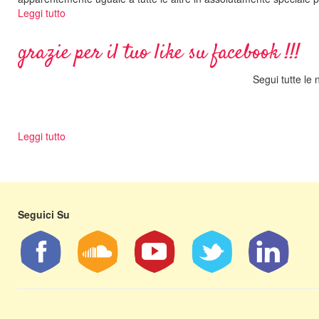
!!!
Leggi tutto
su
Un
giorno
grazie per il tuo like su facebook !!!
di
musica
Segui tutte le 
in
Chiesa
Leggi tutto
su
grazie
per
il
tuo
like
Seguici Su
su
facebook
!!!