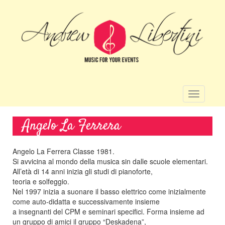
Salta
al
contenuto
principale
Toggle
navigatio
Angelo La Ferrera
Angelo La Ferrera Classe 1981.
Si avvicina al mondo della musica sin dalle scuole elementari.
All’età di 14 anni inizia gli studi di pianoforte,
teoria e solfeggio.
Nel 1997 inizia a suonare il basso elettrico come inizialmente
come auto-didatta e successivamente insieme
a insegnanti del CPM e seminari specifici. Forma insieme ad
un gruppo di amici il gruppo “Deskadena”,