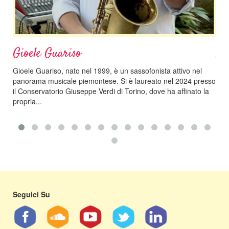
Gioele Guariso
Na
Gioele Guariso, nato nel 1999, è un sassofonista attivo nel
Nata
panorama musicale piemontese. Si è laureato nel 2024 presso
cin
il Conservatorio Giuseppe Verdi di Torino, dove ha affinato la
Con
propria...
cons
Seguici Su