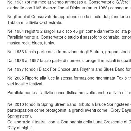
Nel 1981 (prima media) vengo ammesso al Conservatorio G.Verdi di 
clarinetto con il M° Avanzo fino al Diploma (anno 1988) conseguend
Negli anni di Conservatorio approfondisco lo studio del pianoforte co
Tabbia e l’attività Orchestrale.
Nel 1984 registro 2 singoli su disco 45 giri come clarinetto solista p
Parallelamente al Conservatorio studio il sassofono contralto, ten
musica rock, blues, funky.
Nel 1986 faccio parte della formazione degli Statuto, gruppo stori
Dal 1986 al 1997 faccio parte di numerosi progetti musicali in qual
Nel 1997 fondo i Black For Choice una Rhythm and Blues Band forma
Nel 2005 Riporto alla luce la stessa formazione rinominata Fox & t
vari locali e festival.
Parallelamente all’attività concertistica ho svolto anche attività di i
Nel 2010 fondo la Spring Street Band, tributo a Bruce Springsteen c
partecipazioni come protagonisti a grandi eventi come i Glory Days
Springsteen).
Collaborazioni teatrali con la Compagnia della Luna Crescente di Dozz
“City of night”.