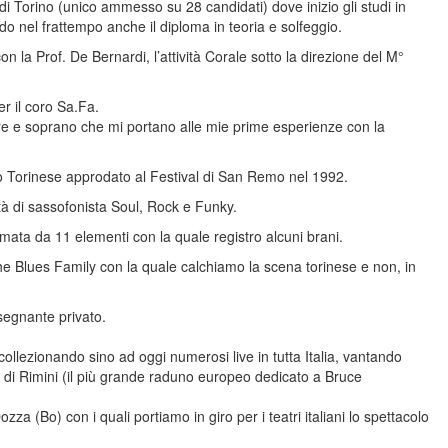
Torino (unico ammesso su 28 candidati) dove inizio gli studi in
o nel frattempo anche il diploma in teoria e solfeggio.
n la Prof. De Bernardi, l’attività Corale sotto la direzione del M°
er il coro Sa.Fa.
ore e soprano che mi portano alle mie prime esperienze con la
co Torinese approdato al Festival di San Remo nel 1992.
ità di sassofonista Soul, Rock e Funky.
ta da 11 elementi con la quale registro alcuni brani.
he Blues Family con la quale calchiamo la scena torinese e non, in
nsegnante privato.
ollezionando sino ad oggi numerosi live in tutta Italia, vantando
 di Rimini (il più grande raduno europeo dedicato a Bruce
a (Bo) con i quali portiamo in giro per i teatri italiani lo spettacolo