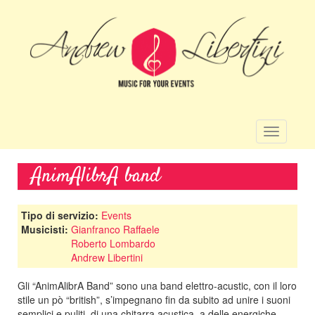
Salta
al
contenuto
principale
Toggle
navigatio
AnimAlibrA band
Tipo di servizio:
Events
Musicisti:
Gianfranco Raffaele
Roberto Lombardo
Andrew Libertini
Gli “AnimAlibrA Band” sono una band elettro-acustic, con il loro
stile un pò “british”, s’impegnano fin da subito ad unire i suoni
semplici e puliti, di una chitarra acustica, a delle energiche