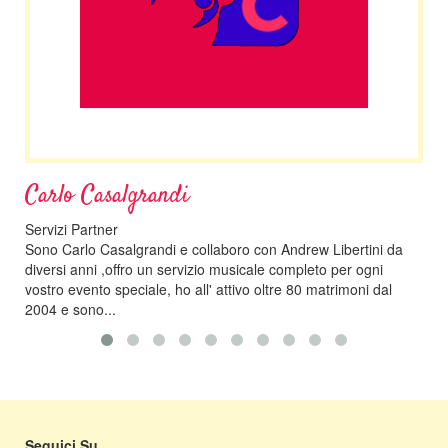
salgrandi
Onda Acustica
er
Altro, Events
asalgrandi e collaboro con Andrew Libertini da
Dopo anni di collabor
,offro un servizio musicale completo per ogni
musicisti cercano sem
 speciale, ho all' attivo oltre 80 matrimoni dal
chitarre in acustico 
..
riescono...
Seguici Su