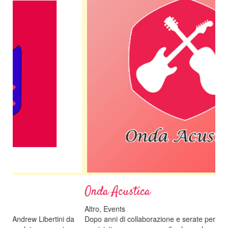
Onda Acustica
D
Altro, Events
Al
 da
Dopo anni di collaborazione e serate per il nord Italia, i due
Al