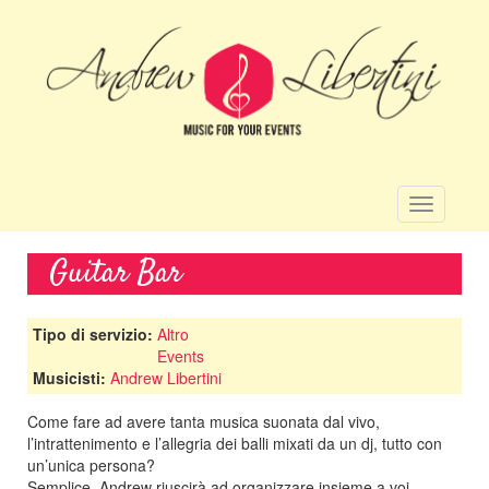
Salta
al
contenuto
principale
Toggle
navigatio
Guitar Bar
Tipo di servizio:
Altro
Events
Musicisti:
Andrew Libertini
Come fare ad avere tanta musica suonata dal vivo,
l’intrattenimento e l’allegria dei balli mixati da un dj, tutto con
un’unica persona?
Semplice, Andrew riuscirà ad organizzare insieme a voi